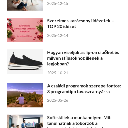
2025-12-15
Szerelmes karácsonyi idézetek –
TOP 20 idézet
2025-12-14
Hogyan viseljük a slip-on cipőket és
milyen stílusokhoz illenek a
legjobban?
2025-10-21
A családi programok szerepe fontos:
3 programtipp tavaszra-nyárra
2025-05-26
Soft skillek a munkahelyen: Mit
tanulhatnak a toborzók a