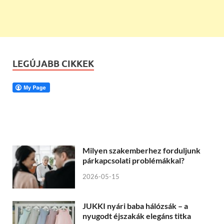
LEGÚJABB CIKKEK
Milyen szakemberhez forduljunk
párkapcsolati problémákkal?
2026-05-15
JUKKI nyári baba hálózsák – a
nyugodt éjszakák elegáns titka