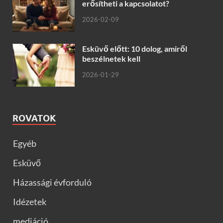
erősítheti a kapcsolatot?
2026-02-09
Esküvő előtt: 10 dolog, amiről
beszélnetek kell
2026-01-29
ROVATOK
Egyéb
Esküvő
Házassági évforduló
Idézetek
mediáció