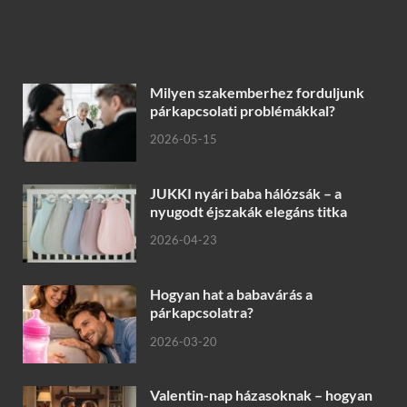
Milyen szakemberhez forduljunk
párkapcsolati problémákkal?
2026-05-15
JUKKI nyári baba hálózsák – a
nyugodt éjszakák elegáns titka
2026-04-23
Hogyan hat a babavárás a
párkapcsolatra?
2026-03-20
Valentin-nap házasoknak – hogyan