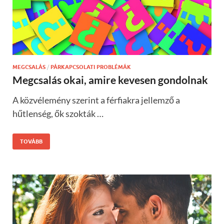
MEGCSALÁS
/
PÁRKAPCSOLATI PROBLÉMÁK
Megcsalás okai, amire kevesen gondolnak
A közvélemény szerint a férfiakra jellemző a
hűtlenség, ők szokták …
TOVÁBB