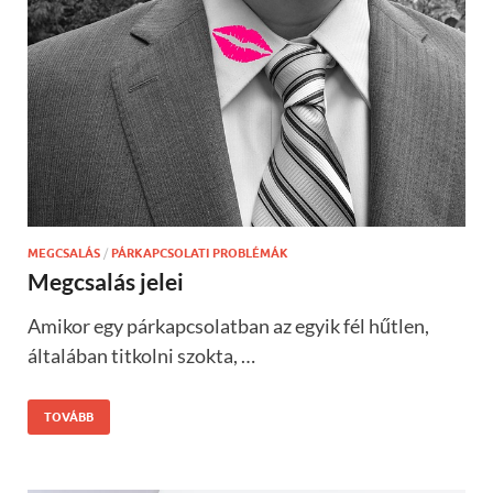
MEGCSALÁS
/
PÁRKAPCSOLATI PROBLÉMÁK
Megcsalás jelei
Amikor egy párkapcsolatban az egyik fél hűtlen,
általában titkolni szokta, …
TOVÁBB