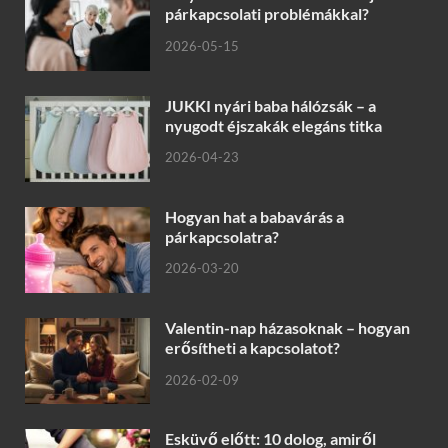
párkapcsolati problémákkal?
2026-05-15
JUKKI nyári baba hálózsák – a
nyugodt éjszakák elegáns titka
2026-04-23
Hogyan hat a babavárás a
párkapcsolatra?
2026-03-20
Valentin-nap házasoknak – hogyan
erősítheti a kapcsolatot?
2026-02-09
Esküvő előtt: 10 dolog, amiről