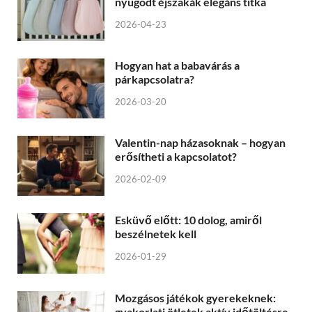
nyugodt éjszakák elegáns titka
2026-04-23
Hogyan hat a babavárás a
párkapcsolatra?
2026-03-20
Valentin-nap házasoknak – hogyan
erősítheti a kapcsolatot?
2026-02-09
Esküvő előtt: 10 dolog, amiről
beszélnetek kell
2026-01-29
Mozgásos játékok gyerekeknek:
gyakorlati ötletek aktív időtöltésre