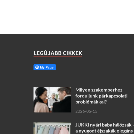
LEGÚJABB CIKKEK
Milyen szakemberhez
forduljunk párkapcsolati
problémákkal?
2026-05-15
JUKKI nyári baba hálózsák 
a nyugodt éjszakák elegáns