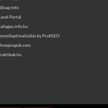
őnap Info
andi Portál
allagas.info.hu
eresőoptimalizálás by ProfiSEO
Unnepnapok.com
raktikak.hu