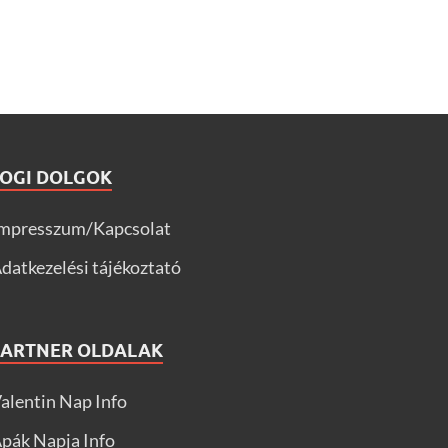
JOGI DOLGOK
mpresszum/Kapcsolat
datkezelési tájékoztató
PARTNER OLDALAK
alentin Nap Info
pák Napja Info