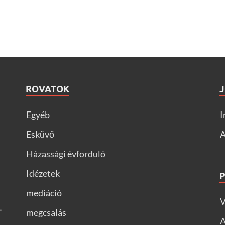
ROVATOK
Egyéb
I
Esküvő
A
Házassági évforduló
Idézetek
mediáció
V
–
megcsalás
A