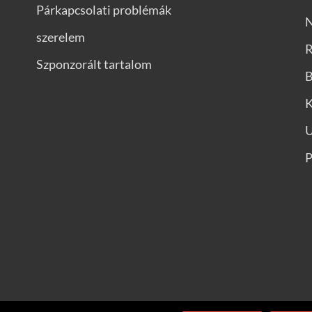
Párkapcsolati problémák
N
szerelem
R
Szponzorált tartalom
B
K
P