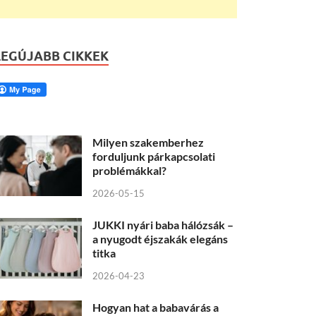
LEGÚJABB CIKKEK
Milyen szakemberhez
forduljunk párkapcsolati
problémákkal?
2026-05-15
JUKKI nyári baba hálózsák –
a nyugodt éjszakák elegáns
titka
2026-04-23
Hogyan hat a babavárás a