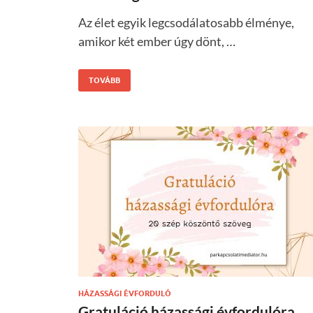
Az élet egyik legcsodálatosabb élménye,
amikor két ember úgy dönt, …
TOVÁBB
HÁZASSÁGI ÉVFORDULÓ
Gratuláció házassági évfordulóra