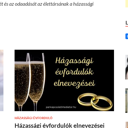
tét és az odaadását az élettársának a házassági
HÁZASSÁGI ÉVFORDULÓ
Házassági évfordulók elnevezései