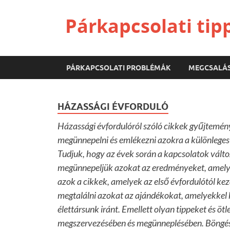
Párkapcsolati tip
PÁRKAPCSOLATI PROBLÉMÁK
MEGCSALÁ
HÁZASSÁGI ÉVFORDULÓ
Házassági évfordulóról szóló cikkek gyűjtemény
megünnepelni és emlékezni azokra a különleges 
Tudjuk, hogy az évek során a kapcsolatok válto
megünnepeljük azokat az eredményeket, amelye
azok a cikkek, amelyek az első évfordulótól ke
megtalálni azokat az ajándékokat, amelyekkel k
élettársunk iránt. Emellett olyan tippeket és ötl
megszervezésében és megünneplésében. Böngéssz