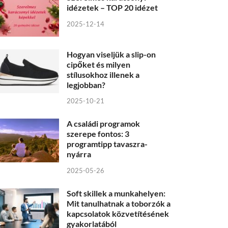
idézetek – TOP 20 idézet
2025-12-14
Hogyan viseljük a slip-on
cipőket és milyen
stílusokhoz illenek a
legjobban?
2025-10-21
A családi programok
szerepe fontos: 3
programtipp tavaszra-
nyárra
2025-05-26
Soft skillek a munkahelyen:
Mit tanulhatnak a toborzók a
kapcsolatok közvetítésének
gyakorlatából