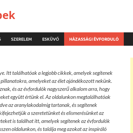
pek
S
SZERELEM
ESKÜVŐ
HÁZASSÁGI ÉVFORDULÓ
e. Itt találhatóak a legjobb cikkek, amelyek segítenek
pillanatokra, amelyeket az élet ajándékozott nekünk.
znak, és az évfordulók nagyszerű alkalom arra, hogy
ket együtt értünk el. Az oldalunkon megtalálhatóak
zdve az aranylakodalmig tartanak, és segítenek
ifejezhetjük a szeretetünket és elismerésünket az
eteket is találhat itt, amelyek segítenek az évfordulók
en oldalunkon, és találja meg azokat az inspiráló