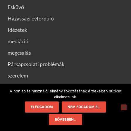
Esküvő
Házassági évforduló
Idézetek
mediáció
megcsalás
Párkapcsolati problémák
szerelem
Szponzorált tartalom
A honlap felhasználói élmény fokozásának érdekében sütiket
alkalmazunk.
ELFOGADOM
NEM FOGADOM EL.
JOGI DOLGOK
BŐVEBBEN...
Impresszum/Kapcsolat