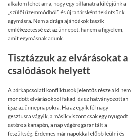
alkalom lehet arra, hogy egy pillanatra kilépjünk a
„szülői üzemmódból”, és újra társként tekintsünk
egymásra. Nem a drága ajándékok teszik
emlékezetessé ezt az ünnepet, hanem a figyelem,
amit egymásnak adunk.
Tisztázzuk az elvárásokat a
csalódások helyett
A párkapcsolati konfliktusok jelentős része a ki nem
mondott elvárásokból fakad, és ez hatványozottan
igaz az ünnepnapokra. Ha az egyik fél nagy
gesztusra vágyik, a másik viszont csak egy nyugodt
estére a kanapén, a nap végére garantált a
feszültség. Érdemes már napokkal előbb leülni és