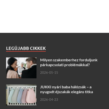
LEGÚJABB CIKKEK
Milyen szakemberhez forduljunk
párkapcsolati problémákkal?
2026-05-15
JUKKI nyári baba hálózsák – a
nyugodt éjszakák elegáns titka
2026-04-23