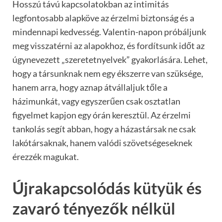
Hosszú távú kapcsolatokban az intimitás
legfontosabb alapköve az érzelmi biztonság és a
mindennapi kedvesség. Valentin-napon próbáljunk
meg visszatérni az alapokhoz, és fordítsunk időt az
úgynevezett „szeretetnyelvek” gyakorlására. Lehet,
hogy a társunknak nem egy ékszerre van szüksége,
hanem arra, hogy aznap átvállaljuk tőle a
házimunkát, vagy egyszerűen csak osztatlan
figyelmet kapjon egy órán keresztül. Az érzelmi
tankolás segít abban, hogy a házastársak ne csak
lakótársaknak, hanem valódi szövetségeseknek
érezzék magukat.
Újrakapcsolódás kütyük és
zavaró tényezők nélkül