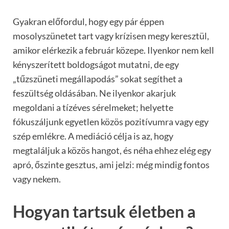
Gyakran előfordul, hogy egy pár éppen
mosolyszünetet tart vagy krízisen megy keresztül,
amikor elérkezik a február közepe. Ilyenkor nem kell
kényszerített boldogságot mutatni, de egy
„tűzszüneti megállapodás” sokat segíthet a
feszültség oldásában. Ne ilyenkor akarjuk
megoldani a tízéves sérelmeket; helyette
fókuszáljunk egyetlen közös pozitívumra vagy egy
szép emlékre. A mediáció célja is az, hogy
megtaláljuk a közös hangot, és néha ehhez elég egy
apró, őszinte gesztus, ami jelzi: még mindig fontos
vagy nekem.
Hogyan tartsuk életben a