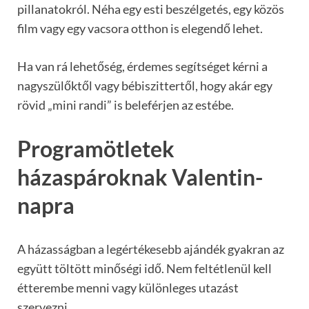
pillanatokról. Néha egy esti beszélgetés, egy közös
film vagy egy vacsora otthon is elegendő lehet.
Ha van rá lehetőség, érdemes segítséget kérni a
nagyszülőktől vagy bébiszittertől, hogy akár egy
rövid „mini randi” is beleférjen az estébe.
Programötletek
házaspároknak Valentin-
napra
A házasságban a legértékesebb ajándék gyakran az
együtt töltött minőségi idő. Nem feltétlenül kell
étterembe menni vagy különleges utazást
szervezni.