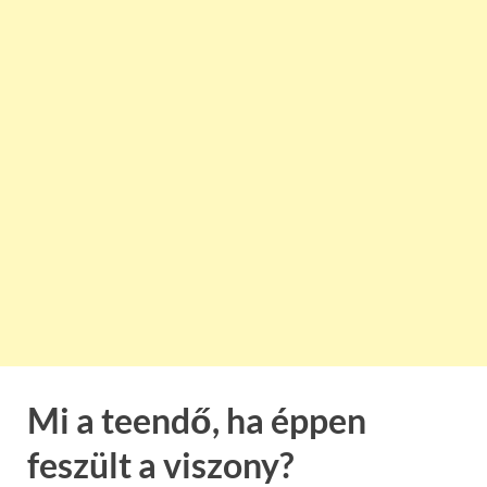
Mi a teendő, ha éppen
feszült a viszony?