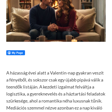
A házasság évei alatt a Valentin-nap gyakran veszít
a fényéből, és sokszor csak egy újabb pipává válik a
teendők listáján. A kezdeti izgalmat felváltja a
logisztika, a gyereknevelés és a háztartási feladatok
szürkesége, ahol a romantika néha luxusnak tűnik.
Mediációs szemmel nézve azonban ez a nap kiváló