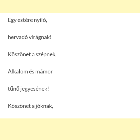
Egy estére nyíló,
hervadó virágnak!
Köszönet a szépnek,
Alkalom és mámor
tűnő jegyesének!
Köszönet a jóknak,