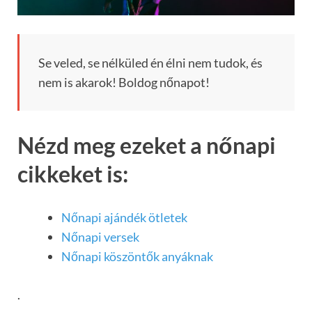
Se veled, se nélküled én élni nem tudok, és
nem is akarok! Boldog nőnapot!
Nézd meg ezeket a nőnapi
cikkeket is:
Nőnapi ajándék ötletek
Nőnapi versek
Nőnapi köszöntők anyáknak
.