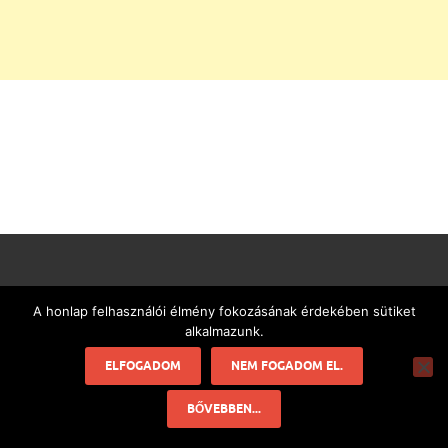
LEGÚJABB CIKKEK
A honlap felhasználói élmény fokozásának érdekében sütiket
alkalmazunk.
Milyen szakemberhez forduljunk
párkapcsolati problémákkal?
ELFOGADOM
NEM FOGADOM EL.
2026-05-15
BŐVEBBEN...