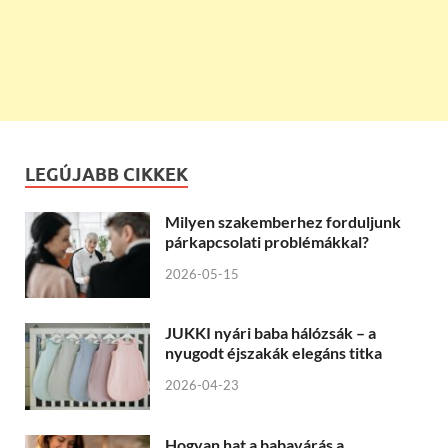
LEGÚJABB CIKKEK
Milyen szakemberhez forduljunk
párkapcsolati problémákkal?
2026-05-15
JUKKI nyári baba hálózsák – a
nyugodt éjszakák elegáns titka
2026-04-23
Hogyan hat a babavárás a