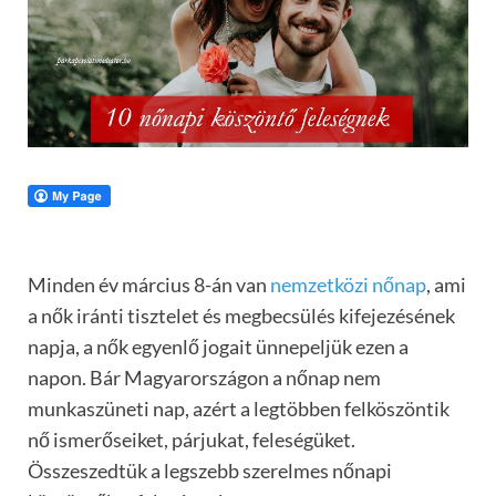
Minden év március 8-án van
nemzetközi nőnap
, ami
a nők iránti tisztelet és megbecsülés kifejezésének
napja, a nők egyenlő jogait ünnepeljük ezen a
napon. Bár Magyarországon a nőnap nem
munkaszüneti nap, azért a legtöbben felköszöntik
nő ismerőseiket, párjukat, feleségüket.
Összeszedtük a legszebb szerelmes nőnapi