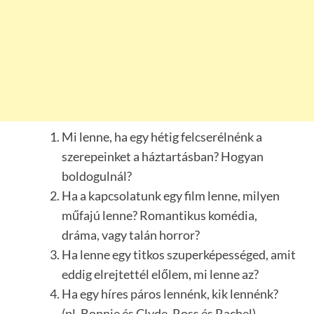
Mi lenne, ha egy hétig felcserélnénk a
szerepeinket a háztartásban? Hogyan
boldogulnál?
Ha a kapcsolatunk egy film lenne, milyen
műfajú lenne? Romantikus komédia,
dráma, vagy talán horror?
Ha lenne egy titkos szuperképességed, amit
eddig elrejtettél előlem, mi lenne az?
Ha egy híres páros lennénk, kik lennénk?
(pl. Bonnie és Clyde, Ross és Rachel)