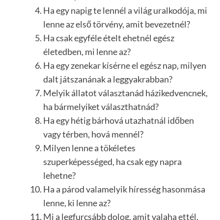
Ha egy napig te lennél a világ uralkodója, mi
lenne az első törvény, amit bevezetnél?
Ha csak egyféle ételt ehetnél egész
életedben, mi lenne az?
Ha egy zenekar kísérne el egész nap, milyen
dalt játszanának a leggyakrabban?
Melyik állatot választanád házikedvencnek,
ha bármelyiket választhatnád?
Ha egy hétig bárhová utazhatnál időben
vagy térben, hová mennél?
Milyen lenne a tökéletes
szuperképességed, ha csak egy napra
lehetne?
Ha a párod valamelyik híresség hasonmása
lenne, ki lenne az?
Mi a legfurcsább dolog, amit valaha ettél,