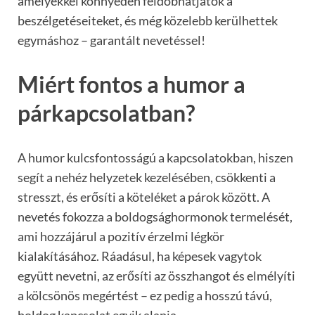
amelyekkel könnyedén feldobhatjátok a
beszélgetéseiteket, és még közelebb kerülhettek
egymáshoz – garantált nevetéssel!
Miért fontos a humor a
párkapcsolatban?
A humor kulcsfontosságú a kapcsolatokban, hiszen
segít a nehéz helyzetek kezelésében, csökkenti a
stresszt, és erősíti a köteléket a párok között. A
nevetés fokozza a boldogsághormonok termelését,
ami hozzájárul a pozitív érzelmi légkör
kialakításához. Ráadásul, ha képesek vagytok
együtt nevetni, az erősíti az összhangot és elmélyíti
a kölcsönös megértést – ez pedig a hosszú távú,