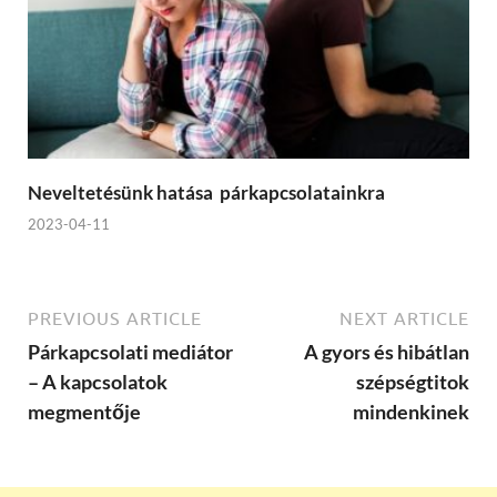
Neveltetésünk hatása párkapcsolatainkra
2023-04-11
PREVIOUS ARTICLE
NEXT ARTICLE
Párkapcsolati mediátor
A gyors és hibátlan
– A kapcsolatok
szépségtitok
megmentője
mindenkinek