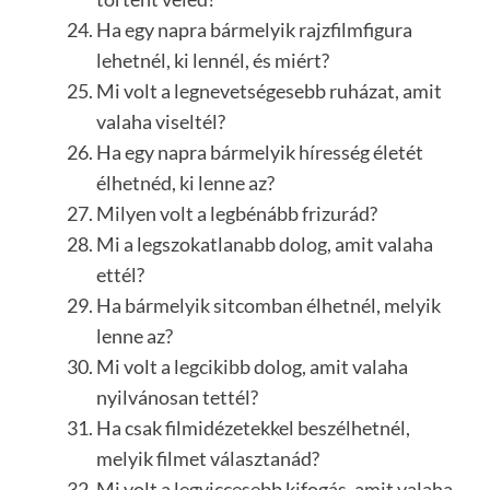
Ha egy napra bármelyik rajzfilmfigura
lehetnél, ki lennél, és miért?
Mi volt a legnevetségesebb ruházat, amit
valaha viseltél?
Ha egy napra bármelyik híresség életét
élhetnéd, ki lenne az?
Milyen volt a legbénább frizurád?
Mi a legszokatlanabb dolog, amit valaha
ettél?
Ha bármelyik sitcomban élhetnél, melyik
lenne az?
Mi volt a legcikibb dolog, amit valaha
nyilvánosan tettél?
Ha csak filmidézetekkel beszélhetnél,
melyik filmet választanád?
Mi volt a legviccesebb kifogás, amit valaha