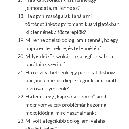
jelmondata, mi lenne az?
Ha egy híresség alakítaná a mi
történetünket egy romantikus vígjátékban,
kik lennének a főszereplők?
Mi lenne az első dolog, amit tennél, ha egy
napra én lennék te, és te lennél én?
Milyen közös szokásunk a legfurcsább a
barátaink szerint?
Ha részt vehetnénk egy páros játékshow-
ban, mi lenne az a képességünk, ami miatt
biztosan nyernénk?
Ha lenne egy „kapcsolati gomb”, amit
megnyomva egy problémánk azonnal
megoldódna, mire használnánk?
Mi volt a legcikibb dolog, ami valaha
történt veled?