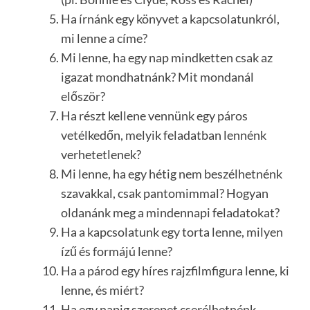
Ha írnánk egy könyvet a kapcsolatunkról,
mi lenne a címe?
Mi lenne, ha egy nap mindketten csak az
igazat mondhatnánk? Mit mondanál
először?
Ha részt kellene vennünk egy páros
vetélkedőn, melyik feladatban lennénk
verhetetlenek?
Mi lenne, ha egy hétig nem beszélhetnénk
szavakkal, csak pantomimmal? Hogyan
oldanánk meg a mindennapi feladatokat?
Ha a kapcsolatunk egy torta lenne, milyen
ízű és formájú lenne?
Ha a párod egy híres rajzfilmfigura lenne, ki
lenne, és miért?
Ha egy napig szerepet cserélhetnénk,