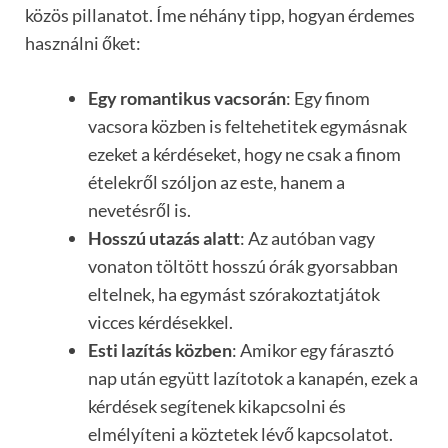
közös pillanatot. Íme néhány tipp, hogyan érdemes
használni őket:
Egy romantikus vacsorán
: Egy finom
vacsora közben is feltehetitek egymásnak
ezeket a kérdéseket, hogy ne csak a finom
ételekről szóljon az este, hanem a
nevetésről is.
Hosszú utazás alatt
: Az autóban vagy
vonaton töltött hosszú órák gyorsabban
eltelnek, ha egymást szórakoztatjátok
vicces kérdésekkel.
Esti lazítás közben
: Amikor egy fárasztó
nap után együtt lazítotok a kanapén, ezek a
kérdések segítenek kikapcsolni és
elmélyíteni a köztetek lévő kapcsolatot.