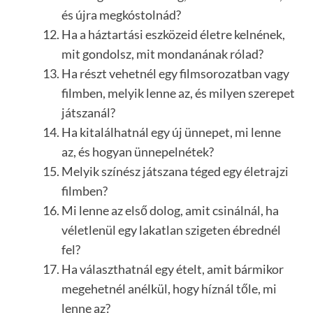
és újra megkóstolnád?
Ha a háztartási eszközeid életre kelnének,
mit gondolsz, mit mondanának rólad?
Ha részt vehetnél egy filmsorozatban vagy
filmben, melyik lenne az, és milyen szerepet
játszanál?
Ha kitalálhatnál egy új ünnepet, mi lenne
az, és hogyan ünnepelnétek?
Melyik színész játszana téged egy életrajzi
filmben?
Mi lenne az első dolog, amit csinálnál, ha
véletlenül egy lakatlan szigeten ébrednél
fel?
Ha választhatnál egy ételt, amit bármikor
megehetnél anélkül, hogy híznál tőle, mi
lenne az?