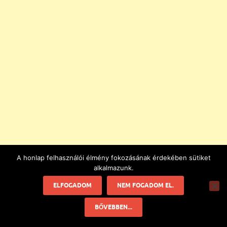
A honlap felhasználói élmény fokozásának érdekében sütiket
alkalmazunk.
ELFOGADOM
NEM FOGADOM EL.
BŐVEBBEN...