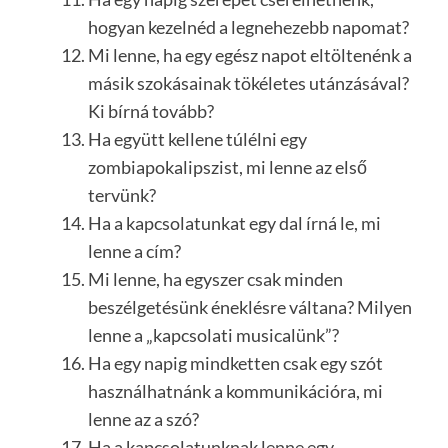
hogyan kezelnéd a legnehezebb napomat?
Mi lenne, ha egy egész napot eltöltenénk a
másik szokásainak tökéletes utánzásával?
Ki bírná tovább?
Ha együtt kellene túlélni egy
zombiapokalipszist, mi lenne az első
tervünk?
Ha a kapcsolatunkat egy dal írná le, mi
lenne a cím?
Mi lenne, ha egyszer csak minden
beszélgetésünk éneklésre váltana? Milyen
lenne a „kapcsolati musicalünk”?
Ha egy napig mindketten csak egy szót
használhatnánk a kommunikációra, mi
lenne az a szó?
Ha a kapcsolatunknak lenne egy